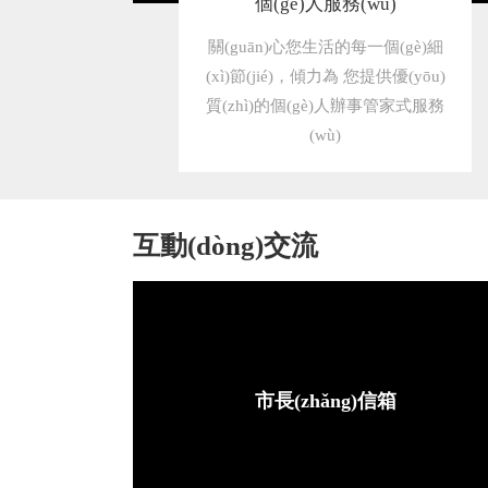
個(gè)人服務(wù)
關(guān)心您生活的每一個(gè)細
(xì)節(jié)，傾力為 您提供優(yōu)
質(zhì)的個(gè)人辦事管家式服務
(wù)
互動(dòng)交流
市長(zhǎng)信箱