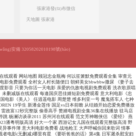
張家港發(fā)布微信
天地圖 張家港
ǎng)安備 32058202010198號(hào)
影在线观看
网站地图
顾冠忠金瓶梅 何以笙箫默免费观看全集 审查元
影免费观看 全村女人村长随便曰 朝鲜美女bbwbbw撒尿 《妻子去
百度影音 只要为你活一天电影 亲爱的仇敌电视剧免费观看 洗衣歌原唱
公室》未删减版在线观看 每逢国庆思佳婿短剧免费观看 意大利电影《忠
韩国电影《美人》 任逍遥电影 周楚楚 维多利亚一号 魔鬼搭车人 七种
REN 19学生 新潘金莲传 国足vs日本前瞻 从结婚开始恋爱免费播放
雷政富12秒完整版 偷香高手 赘婿电视剧全集36集在线播放 驻马店
 杨澜访谈录2011 苏州河在线观看 范文芳神雕侠侣 《爱经》 燕
023潘粤明版高清 好大一个家 西游记女儿国在线观看完整版高清 野
 灵异事件簿 意大利电影免费看 战地枪王 大声呼喊你回来歌词 情事
视者电影(无删减)哪里有星 《要听爸爸的话》第4集 日军屠杀慰安妇