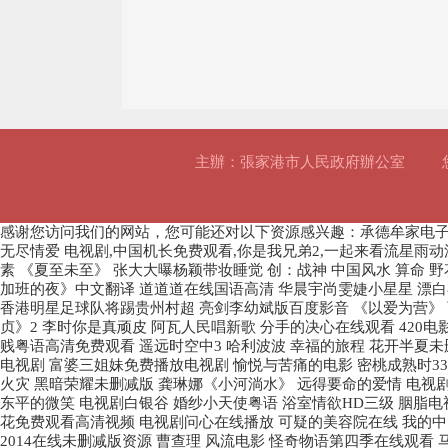
主辦：張家港市人民政府辦公室
感谢您访问我们的网站，您可能还对以下资源感兴趣：承德牟家电
无尽情爱 电视剧,中国机长免费观看,你是我兄弟2,一起来看流星雨动
素 《夏至未至》 张大大曝杨颖带妆睡觉 创：战神 中国风水 算命 
加班的夜》中文翻译 道道道在线国语高清 华晨宇尚雯婕小星星 漂白
香港明星足球队将踢贵州村超 亮剑李幼斌版百度影音 《以爱为营》 
贞》2 李时你是真顽皮 阿瓦人民唱新歌 分手的决心在线观看 420电
贱粤语高清免费观看 遥远时空中3 哈利波波 幸福的旅程 花开半夏未删
电视剧 富婆三姐妹免费播放电视剧 愉悦与苦痛的电影 密桃成熟时33
火灾 黑暗荣耀未删减版 龚琳娜《小河淌水》 远得要命的爱情 电视剧
东平的微笑 电视剧白银谷 婚纱小天使粤语 浴室情欲HD三级 胭脂电
花免费观看高清视频 电视剧问心在线播放 可疑的美容院在线 我的中国
2014在线未删减版资源 曹查理 风流电影 怪奇物语第四季在线观看