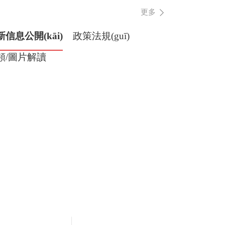
更多
新信息公開(kāi)
政策法規(guī)
頻/圖片解讀