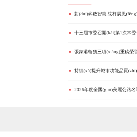
對(duì)弈啟智慧 紋枰展風(fēng
十三屆市委召開(kāi)第1次常委會(h
張家港斬獲三項(xiàng)重磅榮譽(yù) 創(chu
持續(xù)提升城市功能品質(z
2026年度全國(guó)美麗公路名單