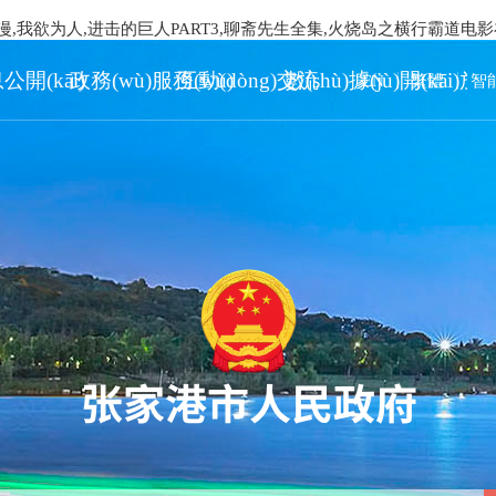
漫,我欲为人,进击的巨人PART3,聊斋先生全集,火烧岛之横行霸道电
公開(kāi)
政務(wù)服務(wù)
互動(dòng)交流
數(shù)據(jù)開(kāi)放
EN
繁體
智能