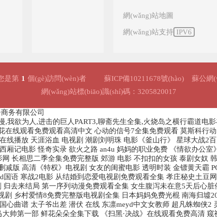
網(wǎng)站地圖
網(wǎng)站支持
IPV6
您是第
1
個(gè)訪問(wèn)者
蘇ICP備10211678號(hào)
蘇公網(w
網(wǎng)站標(biāo)識(shí)碼：3205820017
子商务有限公司
漫,我欲为人,进击的巨人PART3,聊斋先生全集,火烧岛之横行霸道电
野花在线观看免费观看高清中文 心动的信号7全集免费观看 莫斯科行动电
在线播放 天涯浴血 电视剧 潮剧刘明珠 电影《釜山行》 星球大战2
西厢记电影 怪奇实录 欲火之路 an4u 妈妈的职业免费 《情欲办
影网 长相思二季全集免费完整版 郊游 电影 不扣扣的女孩 泰剧女奴 
减版 高清《特权》电视剧 女友的闺蜜电影 透明时装 金镖黄天霸 PO
d国语 寒战2电影 从结婚到恋爱电视剧免费观看全集 孝庄秘史土豆网 
 归去来结局 第一序列动漫免费观看全集 女生腹泻未在意5天后心脏停跳
视剧 乡村爱情8免费完整版电视剧全集 日本妈妈免费光棍 南海归墟2
心曲谱 太子爷出差 潜伏 在线 东凛meyd中文女教师 超凡蛛蜘侠2
 马大帅第一部 鲜花朵朵全集下载 《扫黑·决战》在线观看免费高清 窥