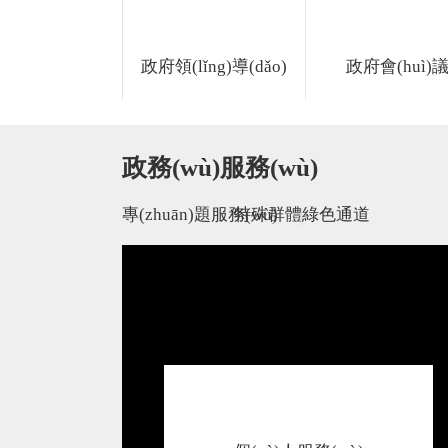
政府領(lǐng)導(dǎo)
政府會(huì)
政務(wù)服務(wù)
專(zhuān)題服務(wù)
特殊群體綠色通道