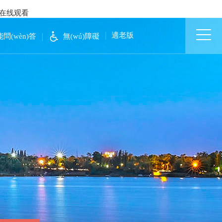
影在线观看
適老版
問(wèn)答
無(wú)障礙