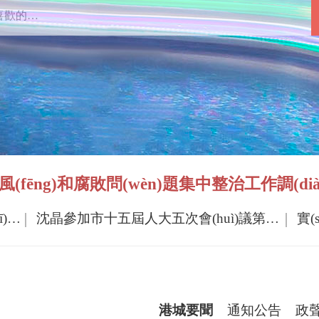
ēng)和腐敗問(wèn)題集中整治工作調(diào)度
以攻堅(jiān)之姿拼搶項(xiàng)目 以?shī)^進(jìn)之勢(shì)狠抓招商
沈晶參加市十五屆人大五次會(huì)議第一代表團(tuán)審議時(shí)強(qiáng)調(diào) 抓發(fā)展 惠民生 守底線
港城要聞
通知公告
政