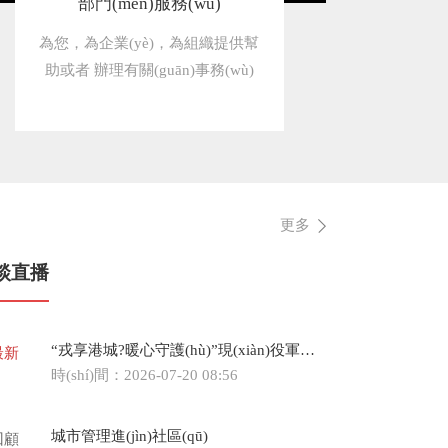
部門(mén)服務(wù)
為您，為企業(yè)，為組織提供幫
助或者 辦理有關(guān)事務(wù)
更多
談直播
“戎享港城?暖心守護(hù)”現(xiàn)役軍人父母優(yōu)待政策專(zhuān)場(chǎng)解讀
最新
時(shí)間：2026-07-20 08:56
城市管理進(jìn)社區(qū)
回顧