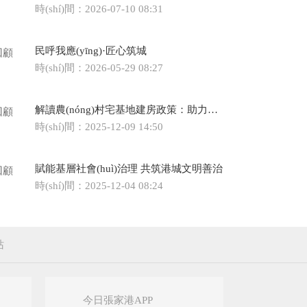
時(shí)間：2026-07-10 08:31
民呼我應(yīng)·匠心筑城
回顧
時(shí)間：2026-05-29 08:27
解讀農(nóng)村宅基地建房政策：助力鄉(xiāng)村振興 保障住房需求
回顧
時(shí)間：2025-12-09 14:50
賦能基層社會(huì)治理 共筑港城文明善治
回顧
時(shí)間：2025-12-04 08:24
站
今日張家港APP