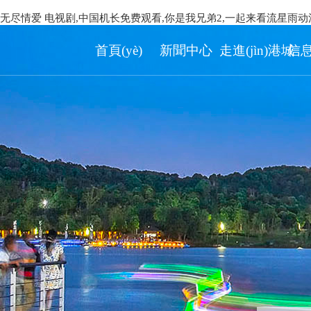
无尽情爱 电视剧,中国机长免费观看,你是我兄弟2,一起来看流星雨动
首頁(yè)
新聞中心
走進(jìn)港城
信息