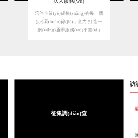
法人服務(wù)
陪伴企業(yè)成長(zhǎng)的每一個
(gè)環(huán)節(jié)，全力 打造一
網(wǎng)通辦服務(wù)平臺(tái)
訪
征集調(diào)查