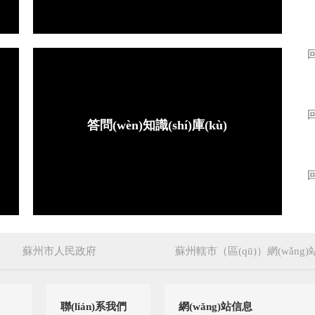
答問(wèn)知識(shí)庫(kù)
蘇州市人民政府
蘇州轄市（區(qū)）網(wǎng)
聯(lián)系我們
網(wǎng)站信息