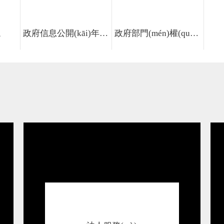
議
政府信息公開(kāi)年報(bào)
政府部門(mén)權(quán)責(zé)清單