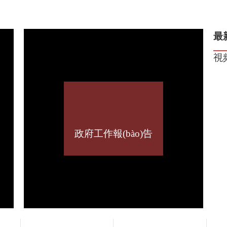
最
視
政府工作報(bào)告