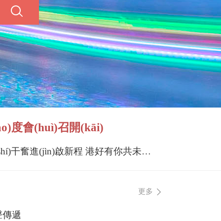
會(huì)召開(kāi)
實(shí)干奮進(jìn)啟新程 港好有你共未來(lái)
更多
聲傳遞