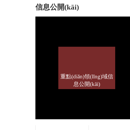
信息公開(kāi)
重點(diǎn)領(lǐng)域信
息公開(kāi)